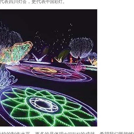
代表四川
，更代表
。
灯会
中国彩灯