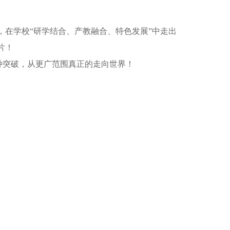
，在学校“研学结合、产教融合、特色发展”中走出
片！
种突破，从更广范围真正的走向世界！