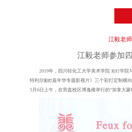
江毅老师
江毅老师参加四
2019
年，四川轻化工大学美术学院·
学院
彩灯
特利尔
嘉年华专题影视片》三个彩灯定制横
彩灯
5月6日上午，在营盘校区博逸楼举行的“加拿大蒙特