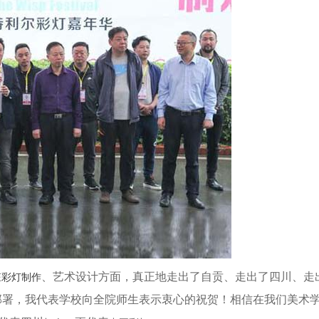
在
、艺术设计方面，真正地走出了自贡、走出了四川、走
彩灯制作
部署，我代表学校向全院师生表示衷心的祝贺！相信在我们美术