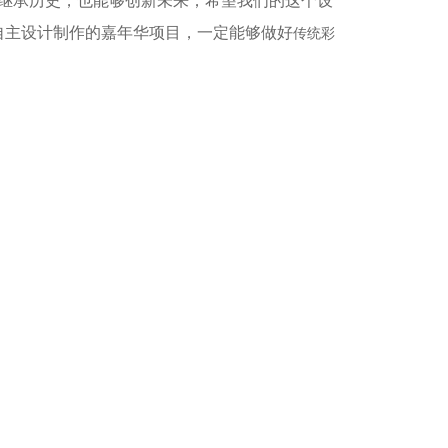
继承历史，也能够创新未来；希望我们的这个设
自主设计制作的嘉年华项目，一定能够做好
传统彩