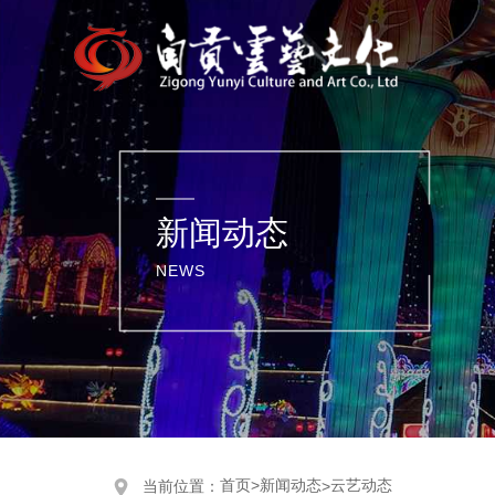
新闻动态
NEWS
首页
>
新闻动态
云艺动态
当前位置：
>